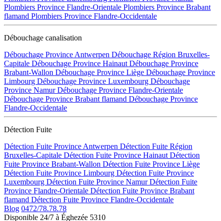
Plombiers Province Flandre-Orientale
Plombiers Province Brabant
flamand
Plombiers Province Flandre-Occidentale
Débouchage canalisation
Débouchage Province Antwerpen
Débouchage Région Bruxelles-
Capitale
Débouchage Province Hainaut
Débouchage Province
Brabant-Wallon
Débouchage Province Liège
Débouchage Province
Limbourg
Débouchage Province Luxembourg
Débouchage
Province Namur
Débouchage Province Flandre-Orientale
Débouchage Province Brabant flamand
Débouchage Province
Flandre-Occidentale
Détection Fuite
Détection Fuite Province Antwerpen
Détection Fuite Région
Bruxelles-Capitale
Détection Fuite Province Hainaut
Détection
Fuite Province Brabant-Wallon
Détection Fuite Province Liège
Détection Fuite Province Limbourg
Détection Fuite Province
Luxembourg
Détection Fuite Province Namur
Détection Fuite
Province Flandre-Orientale
Détection Fuite Province Brabant
flamand
Détection Fuite Province Flandre-Occidentale
Blog
0472/78.78.78
Disponible 24/7 à Éghezée 5310