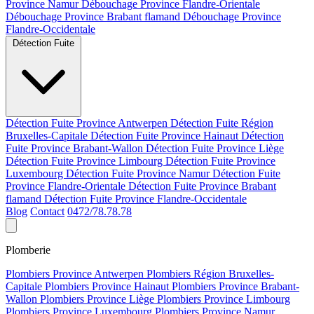
Province Namur
Débouchage Province Flandre-Orientale
Débouchage Province Brabant flamand
Débouchage Province
Flandre-Occidentale
Détection Fuite
Détection Fuite Province Antwerpen
Détection Fuite Région
Bruxelles-Capitale
Détection Fuite Province Hainaut
Détection
Fuite Province Brabant-Wallon
Détection Fuite Province Liège
Détection Fuite Province Limbourg
Détection Fuite Province
Luxembourg
Détection Fuite Province Namur
Détection Fuite
Province Flandre-Orientale
Détection Fuite Province Brabant
flamand
Détection Fuite Province Flandre-Occidentale
Blog
Contact
0472/78.78.78
Plomberie
Plombiers Province Antwerpen
Plombiers Région Bruxelles-
Capitale
Plombiers Province Hainaut
Plombiers Province Brabant-
Wallon
Plombiers Province Liège
Plombiers Province Limbourg
Plombiers Province Luxembourg
Plombiers Province Namur