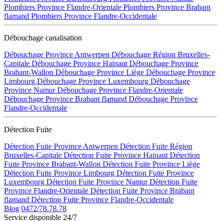
Plombiers Province Flandre-Orientale
Plombiers Province Brabant
flamand
Plombiers Province Flandre-Occidentale
Débouchage canalisation
Débouchage Province Antwerpen
Débouchage Région Bruxelles-
Capitale
Débouchage Province Hainaut
Débouchage Province
Brabant-Wallon
Débouchage Province Liège
Débouchage Province
Limbourg
Débouchage Province Luxembourg
Débouchage
Province Namur
Débouchage Province Flandre-Orientale
Débouchage Province Brabant flamand
Débouchage Province
Flandre-Occidentale
Détection Fuite
Détection Fuite Province Antwerpen
Détection Fuite Région
Bruxelles-Capitale
Détection Fuite Province Hainaut
Détection
Fuite Province Brabant-Wallon
Détection Fuite Province Liège
Détection Fuite Province Limbourg
Détection Fuite Province
Luxembourg
Détection Fuite Province Namur
Détection Fuite
Province Flandre-Orientale
Détection Fuite Province Brabant
flamand
Détection Fuite Province Flandre-Occidentale
Blog
0472/78.78.78
Service disponible 24/7