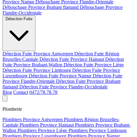
Province Namur
Débouchage Province Flandre-Orientale
Débouchage Province Brabant flamand
Débouchage Province
Flandre-Occidentale
Détection Fuite
Détection Fuite Province Antwerpen
Détection Fuite Région
Bruxelles-Capitale
Détection Fuite Province Hainaut
Détection
Fuite Province Brabant-Wallon
Détection Fuite Province Liège
Détection Fuite Province Limbourg
Détection Fuite Province
Luxembourg
Détection Fuite Province Namur
Détection Fuite
Province Flandre-Orientale
Détection Fuite Province Brabant
flamand
Détection Fuite Province Flandre-Occidentale
Blog
Contact
0472/78.78.78
Plomberie
Plombiers Province Antwerpen
Plombiers Région Bruxelles-
Capitale
Plombiers Province Hainaut
Plombiers Province Brabant-
Wallon
Plombiers Province Liège
Plombiers Province Limbourg
Plombiers Province Luxembourg
Plombiers Province Namur