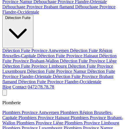
Province Namur
Débouchage Province Flandre-Orientale
Débouchage Province Brabant flamand
Débouchage Province
Flandre-Occidentale
Détection Fuite
Détection Fuite Province Antwerpen
Détection Fuite Région
Bruxelles-Capitale
Détection Fuite Province Hainaut
Détection
Fuite Province Brabant-Wallon
Détection Fuite Province Liège
Détection Fuite Province Limbourg
Détection Fuite Province
Luxembourg
Détection Fuite Province Namur
Détection Fuite
Province Flandre-Orientale
Détection Fuite Province Brabant
flamand
Détection Fuite Province Flandre-Occidentale
Blog
Contact
0472/78.78.78
Plomberie
Plombiers Province Antwerpen
Plombiers Région Bruxelles-
Capitale
Plombiers Province Hainaut
Plombiers Province Brabant-
Wallon
Plombiers Province Liège
Plombiers Province Limbourg
Plombiers Province Luxembourg
Plombiers Province Namur