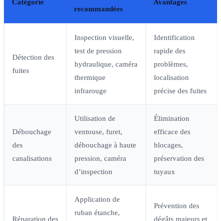
Catégorie
Avantages
recommandées
Inspection visuelle,
Identification
test de pression
rapide des
Détection des
hydraulique, caméra
problèmes,
fuites
thermique
localisation
infrarouge
précise des fuites
Utilisation de
Élimination
Débouchage
ventouse, furet,
efficace des
des
débouchage à haute
blocages,
canalisations
pression, caméra
préservation des
d’inspection
tuyaux
Application de
Prévention des
ruban étanche,
Réparation des
dégâts majeurs et