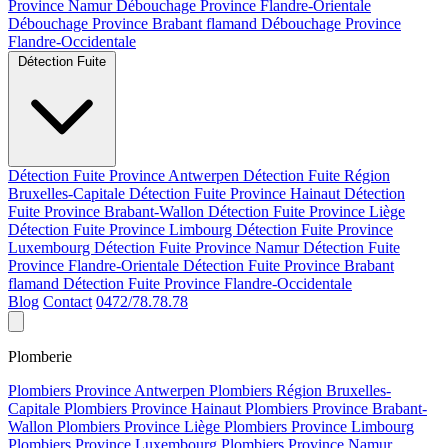
Province Namur
Débouchage Province Flandre-Orientale
Débouchage Province Brabant flamand
Débouchage Province
Flandre-Occidentale
Détection Fuite
Détection Fuite Province Antwerpen
Détection Fuite Région
Bruxelles-Capitale
Détection Fuite Province Hainaut
Détection
Fuite Province Brabant-Wallon
Détection Fuite Province Liège
Détection Fuite Province Limbourg
Détection Fuite Province
Luxembourg
Détection Fuite Province Namur
Détection Fuite
Province Flandre-Orientale
Détection Fuite Province Brabant
flamand
Détection Fuite Province Flandre-Occidentale
Blog
Contact
0472/78.78.78
Plomberie
Plombiers Province Antwerpen
Plombiers Région Bruxelles-
Capitale
Plombiers Province Hainaut
Plombiers Province Brabant-
Wallon
Plombiers Province Liège
Plombiers Province Limbourg
Plombiers Province Luxembourg
Plombiers Province Namur