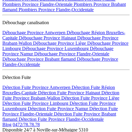
Plombiers Province Flandre-Orientale
Plombiers Province Brabant
flamand
Plombiers Province Flandre-Occidentale
Débouchage canalisation
Débouchage Province Antwerpen
Débouchage Région Bruxelles-
Capitale
Débouchage Province Hainaut
Débouchage Province
Brabant-Wallon
Débouchage Province Liège
Débouchage Province
Limbourg
Débouchage Province Luxembourg
Débouchage
Province Namur
Débouchage Province Flandre-Orientale
Débouchage Province Brabant flamand
Débouchage Province
Flandre-Occidentale
Détection Fuite
Détection Fuite Province Antwerpen
Détection Fuite Région
Bruxelles-Capitale
Détection Fuite Province Hainaut
Détection
Fuite Province Brabant-Wallon
Détection Fuite Province Liège
Détection Fuite Province Limbourg
Détection Fuite Province
Luxembourg
Détection Fuite Province Namur
Détection Fuite
Province Flandre-Orientale
Détection Fuite Province Brabant
flamand
Détection Fuite Province Flandre-Occidentale
Blog
0472/78.78.78
Disponible 24/7 à Noville-sur-Méhaigne 5310