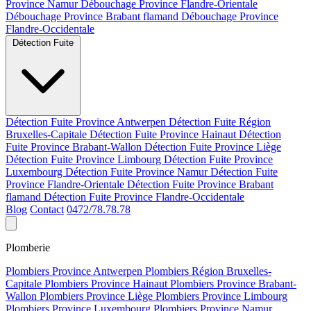
Province Namur
Débouchage Province Flandre-Orientale
Débouchage Province Brabant flamand
Débouchage Province
Flandre-Occidentale
Détection Fuite
Détection Fuite Province Antwerpen
Détection Fuite Région
Bruxelles-Capitale
Détection Fuite Province Hainaut
Détection
Fuite Province Brabant-Wallon
Détection Fuite Province Liège
Détection Fuite Province Limbourg
Détection Fuite Province
Luxembourg
Détection Fuite Province Namur
Détection Fuite
Province Flandre-Orientale
Détection Fuite Province Brabant
flamand
Détection Fuite Province Flandre-Occidentale
Blog
Contact
0472/78.78.78
Plomberie
Plombiers Province Antwerpen
Plombiers Région Bruxelles-
Capitale
Plombiers Province Hainaut
Plombiers Province Brabant-
Wallon
Plombiers Province Liège
Plombiers Province Limbourg
Plombiers Province Luxembourg
Plombiers Province Namur