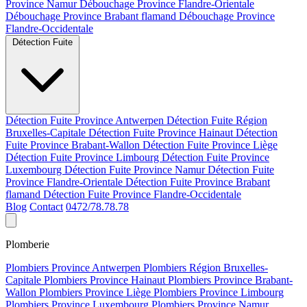
Province Namur
Débouchage Province Flandre-Orientale
Débouchage Province Brabant flamand
Débouchage Province
Flandre-Occidentale
Détection Fuite
Détection Fuite Province Antwerpen
Détection Fuite Région
Bruxelles-Capitale
Détection Fuite Province Hainaut
Détection
Fuite Province Brabant-Wallon
Détection Fuite Province Liège
Détection Fuite Province Limbourg
Détection Fuite Province
Luxembourg
Détection Fuite Province Namur
Détection Fuite
Province Flandre-Orientale
Détection Fuite Province Brabant
flamand
Détection Fuite Province Flandre-Occidentale
Blog
Contact
0472/78.78.78
Plomberie
Plombiers Province Antwerpen
Plombiers Région Bruxelles-
Capitale
Plombiers Province Hainaut
Plombiers Province Brabant-
Wallon
Plombiers Province Liège
Plombiers Province Limbourg
Plombiers Province Luxembourg
Plombiers Province Namur