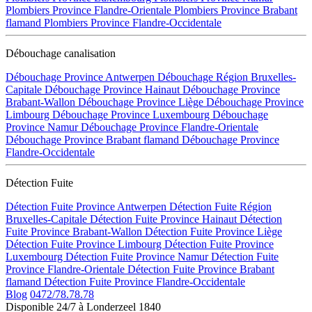
Plombiers Province Flandre-Orientale
Plombiers Province Brabant
flamand
Plombiers Province Flandre-Occidentale
Débouchage canalisation
Débouchage Province Antwerpen
Débouchage Région Bruxelles-
Capitale
Débouchage Province Hainaut
Débouchage Province
Brabant-Wallon
Débouchage Province Liège
Débouchage Province
Limbourg
Débouchage Province Luxembourg
Débouchage
Province Namur
Débouchage Province Flandre-Orientale
Débouchage Province Brabant flamand
Débouchage Province
Flandre-Occidentale
Détection Fuite
Détection Fuite Province Antwerpen
Détection Fuite Région
Bruxelles-Capitale
Détection Fuite Province Hainaut
Détection
Fuite Province Brabant-Wallon
Détection Fuite Province Liège
Détection Fuite Province Limbourg
Détection Fuite Province
Luxembourg
Détection Fuite Province Namur
Détection Fuite
Province Flandre-Orientale
Détection Fuite Province Brabant
flamand
Détection Fuite Province Flandre-Occidentale
Blog
0472/78.78.78
Disponible 24/7 à Londerzeel 1840