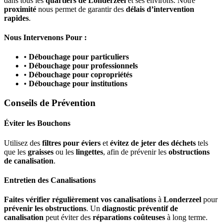
dans tous les
quartiers de Londerzeel
et ses environs. Notre
proximité
nous permet de garantir des
délais d’intervention
rapides
.
Nous Intervenons Pour :
•
Débouchage pour particuliers
•
Débouchage pour professionnels
•
Débouchage pour copropriétés
•
Débouchage pour institutions
Conseils de Prévention
Éviter les Bouchons
Utilisez des
filtres pour éviers
et
évitez de jeter des déchets
tels
que les
graisses
ou les
lingettes
, afin de prévenir les
obstructions
de canalisation
.
Entretien des Canalisations
Faites vérifier régulièrement vos canalisations
à
Londerzeel
pour
prévenir les obstructions
. Un
diagnostic préventif de
canalisation
peut éviter des
réparations coûteuses
à long terme.