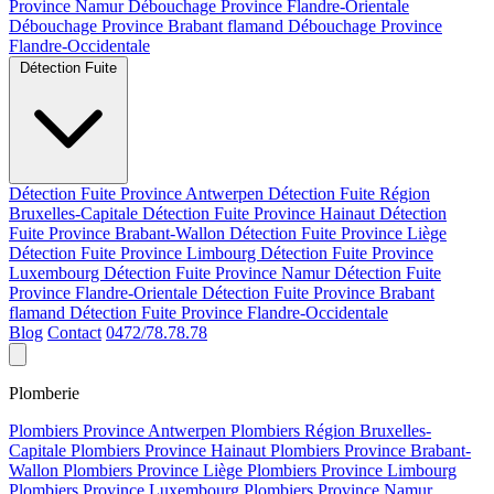
Province Namur
Débouchage Province Flandre-Orientale
Débouchage Province Brabant flamand
Débouchage Province
Flandre-Occidentale
Détection Fuite
Détection Fuite Province Antwerpen
Détection Fuite Région
Bruxelles-Capitale
Détection Fuite Province Hainaut
Détection
Fuite Province Brabant-Wallon
Détection Fuite Province Liège
Détection Fuite Province Limbourg
Détection Fuite Province
Luxembourg
Détection Fuite Province Namur
Détection Fuite
Province Flandre-Orientale
Détection Fuite Province Brabant
flamand
Détection Fuite Province Flandre-Occidentale
Blog
Contact
0472/78.78.78
Plomberie
Plombiers Province Antwerpen
Plombiers Région Bruxelles-
Capitale
Plombiers Province Hainaut
Plombiers Province Brabant-
Wallon
Plombiers Province Liège
Plombiers Province Limbourg
Plombiers Province Luxembourg
Plombiers Province Namur