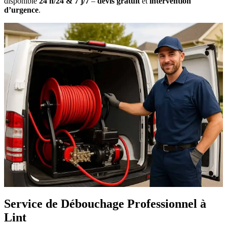
disponible
24 h/24 & 7 j/7
–
devis gratuit
et
intervention
d’urgence
.
Service de Débouchage Professionnel à
Lint