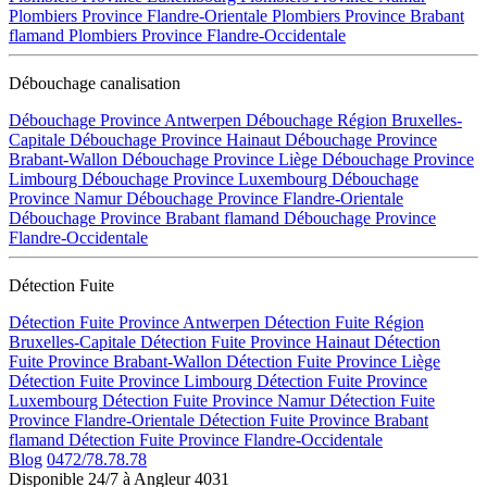
Plombiers Province Flandre-Orientale
Plombiers Province Brabant
flamand
Plombiers Province Flandre-Occidentale
Débouchage canalisation
Débouchage Province Antwerpen
Débouchage Région Bruxelles-
Capitale
Débouchage Province Hainaut
Débouchage Province
Brabant-Wallon
Débouchage Province Liège
Débouchage Province
Limbourg
Débouchage Province Luxembourg
Débouchage
Province Namur
Débouchage Province Flandre-Orientale
Débouchage Province Brabant flamand
Débouchage Province
Flandre-Occidentale
Détection Fuite
Détection Fuite Province Antwerpen
Détection Fuite Région
Bruxelles-Capitale
Détection Fuite Province Hainaut
Détection
Fuite Province Brabant-Wallon
Détection Fuite Province Liège
Détection Fuite Province Limbourg
Détection Fuite Province
Luxembourg
Détection Fuite Province Namur
Détection Fuite
Province Flandre-Orientale
Détection Fuite Province Brabant
flamand
Détection Fuite Province Flandre-Occidentale
Blog
0472/78.78.78
Disponible 24/7 à Angleur 4031