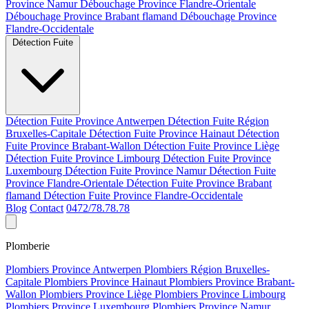
Province Namur
Débouchage Province Flandre-Orientale
Débouchage Province Brabant flamand
Débouchage Province
Flandre-Occidentale
Détection Fuite
Détection Fuite Province Antwerpen
Détection Fuite Région
Bruxelles-Capitale
Détection Fuite Province Hainaut
Détection
Fuite Province Brabant-Wallon
Détection Fuite Province Liège
Détection Fuite Province Limbourg
Détection Fuite Province
Luxembourg
Détection Fuite Province Namur
Détection Fuite
Province Flandre-Orientale
Détection Fuite Province Brabant
flamand
Détection Fuite Province Flandre-Occidentale
Blog
Contact
0472/78.78.78
Plomberie
Plombiers Province Antwerpen
Plombiers Région Bruxelles-
Capitale
Plombiers Province Hainaut
Plombiers Province Brabant-
Wallon
Plombiers Province Liège
Plombiers Province Limbourg
Plombiers Province Luxembourg
Plombiers Province Namur