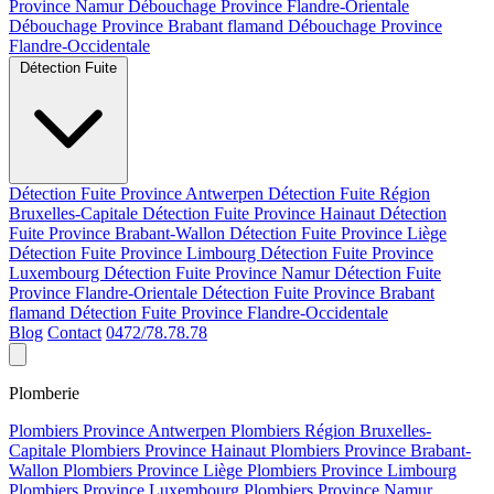
Province Namur
Débouchage Province Flandre-Orientale
Débouchage Province Brabant flamand
Débouchage Province
Flandre-Occidentale
Détection Fuite
Détection Fuite Province Antwerpen
Détection Fuite Région
Bruxelles-Capitale
Détection Fuite Province Hainaut
Détection
Fuite Province Brabant-Wallon
Détection Fuite Province Liège
Détection Fuite Province Limbourg
Détection Fuite Province
Luxembourg
Détection Fuite Province Namur
Détection Fuite
Province Flandre-Orientale
Détection Fuite Province Brabant
flamand
Détection Fuite Province Flandre-Occidentale
Blog
Contact
0472/78.78.78
Plomberie
Plombiers Province Antwerpen
Plombiers Région Bruxelles-
Capitale
Plombiers Province Hainaut
Plombiers Province Brabant-
Wallon
Plombiers Province Liège
Plombiers Province Limbourg
Plombiers Province Luxembourg
Plombiers Province Namur