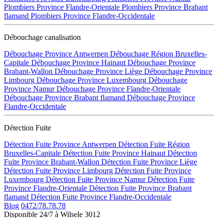
Plombiers Province Flandre-Orientale
Plombiers Province Brabant
flamand
Plombiers Province Flandre-Occidentale
Débouchage canalisation
Débouchage Province Antwerpen
Débouchage Région Bruxelles-
Capitale
Débouchage Province Hainaut
Débouchage Province
Brabant-Wallon
Débouchage Province Liège
Débouchage Province
Limbourg
Débouchage Province Luxembourg
Débouchage
Province Namur
Débouchage Province Flandre-Orientale
Débouchage Province Brabant flamand
Débouchage Province
Flandre-Occidentale
Détection Fuite
Détection Fuite Province Antwerpen
Détection Fuite Région
Bruxelles-Capitale
Détection Fuite Province Hainaut
Détection
Fuite Province Brabant-Wallon
Détection Fuite Province Liège
Détection Fuite Province Limbourg
Détection Fuite Province
Luxembourg
Détection Fuite Province Namur
Détection Fuite
Province Flandre-Orientale
Détection Fuite Province Brabant
flamand
Détection Fuite Province Flandre-Occidentale
Blog
0472/78.78.78
Disponible 24/7 à Wilsele 3012