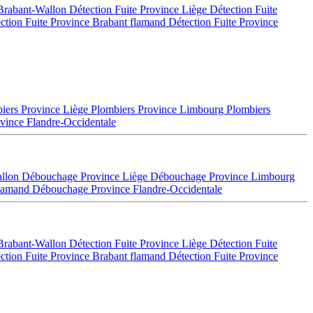
 Brabant-Wallon
Détection Fuite Province Liège
Détection Fuite
ction Fuite Province Brabant flamand
Détection Fuite Province
iers Province Liège
Plombiers Province Limbourg
Plombiers
vince Flandre-Occidentale
allon
Débouchage Province Liège
Débouchage Province Limbourg
flamand
Débouchage Province Flandre-Occidentale
 Brabant-Wallon
Détection Fuite Province Liège
Détection Fuite
ction Fuite Province Brabant flamand
Détection Fuite Province