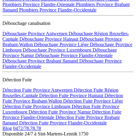
Plombiers Province Flandre-Orientale
Plombiers Province Brabant
flamand
Plombiers Province Flandre-Occidentale
Débouchage canalisation
Débouchage Province Antwerpen
Débouchage Région Bruxelles-
Capitale
Débouchage Province Hainaut
Débouchage Province
Brabant-Wallon
Débouchage Province Liège
Débouchage Province
Limbourg
Débouchage Province Luxembourg
Débouchage
Province Namur
Débouchage Province Flandre-Orientale
Débouchage Province Brabant flamand
Débouchage Province
Flandre-Occidentale
Détection Fuite
Détection Fuite Province Antwerpen
Détection Fuite Région
Bruxelles-Capitale
Détection Fuite Province Hainaut
Détection
Fuite Province Brabant-Wallon
Détection Fuite Province Liège
Détection Fuite Province Limbourg
Détection Fuite Province
Luxembourg
Détection Fuite Province Namur
Détection Fuite
Province Flandre-Orientale
Détection Fuite Province Brabant
flamand
Détection Fuite Province Flandre-Occidentale
Blog
0472/78.78.78
Disponible 24/7 à Sint-Martens-Lennik 1750