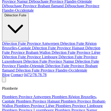
Province Namur
Débouchage Province Flandre-Orientale
Débouchage Province Brabant flamand
Débouchage Province
Flandre-Occidentale
Détection Fuite
Détection Fuite Province Antwerpen
Détection Fuite Région
Bruxelles-Capitale
Détection Fuite Province Hainaut
Détection
Fuite Province Brabant-Wallon
Détection Fuite Province Liège
Détection Fuite Province Limbourg
Détection Fuite Province
Luxembourg
Détection Fuite Province Namur
Détection Fuite
Province Flandre-Orientale
Détection Fuite Province Brabant
flamand
Détection Fuite Province Flandre-Occidentale
Blog
Contact
0472/78.78.78
Plomberie
Plombiers Province Antwerpen
Plombiers Région Bruxelles-
Capitale
Plombiers Province Hainaut
Plombiers Province Brabant-
Wallon
Plombiers Province Liège
Plombiers Province Limbourg
Plombiers Province Luxembourg
Plombiers Province Namur