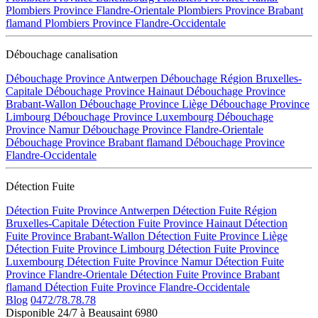
Plombiers Province Flandre-Orientale
Plombiers Province Brabant
flamand
Plombiers Province Flandre-Occidentale
Débouchage canalisation
Débouchage Province Antwerpen
Débouchage Région Bruxelles-
Capitale
Débouchage Province Hainaut
Débouchage Province
Brabant-Wallon
Débouchage Province Liège
Débouchage Province
Limbourg
Débouchage Province Luxembourg
Débouchage
Province Namur
Débouchage Province Flandre-Orientale
Débouchage Province Brabant flamand
Débouchage Province
Flandre-Occidentale
Détection Fuite
Détection Fuite Province Antwerpen
Détection Fuite Région
Bruxelles-Capitale
Détection Fuite Province Hainaut
Détection
Fuite Province Brabant-Wallon
Détection Fuite Province Liège
Détection Fuite Province Limbourg
Détection Fuite Province
Luxembourg
Détection Fuite Province Namur
Détection Fuite
Province Flandre-Orientale
Détection Fuite Province Brabant
flamand
Détection Fuite Province Flandre-Occidentale
Blog
0472/78.78.78
Disponible 24/7 à Beausaint 6980