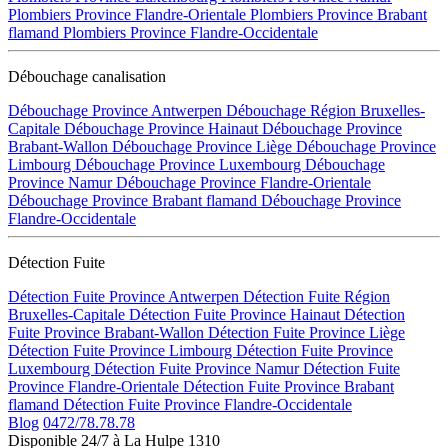
Plombiers Province Flandre-Orientale
Plombiers Province Brabant
flamand
Plombiers Province Flandre-Occidentale
Débouchage canalisation
Débouchage Province Antwerpen
Débouchage Région Bruxelles-
Capitale
Débouchage Province Hainaut
Débouchage Province
Brabant-Wallon
Débouchage Province Liège
Débouchage Province
Limbourg
Débouchage Province Luxembourg
Débouchage
Province Namur
Débouchage Province Flandre-Orientale
Débouchage Province Brabant flamand
Débouchage Province
Flandre-Occidentale
Détection Fuite
Détection Fuite Province Antwerpen
Détection Fuite Région
Bruxelles-Capitale
Détection Fuite Province Hainaut
Détection
Fuite Province Brabant-Wallon
Détection Fuite Province Liège
Détection Fuite Province Limbourg
Détection Fuite Province
Luxembourg
Détection Fuite Province Namur
Détection Fuite
Province Flandre-Orientale
Détection Fuite Province Brabant
flamand
Détection Fuite Province Flandre-Occidentale
Blog
0472/78.78.78
Disponible 24/7 à La Hulpe 1310