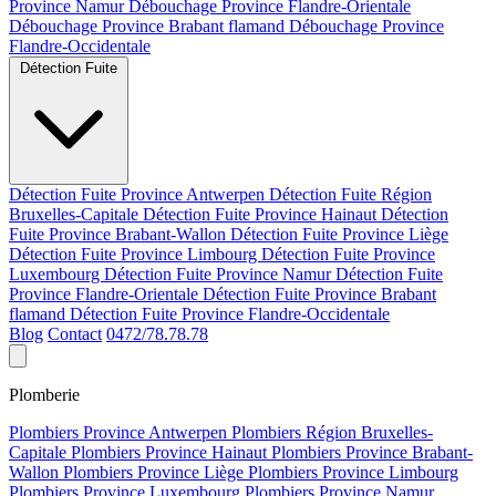
Province Namur
Débouchage Province Flandre-Orientale
Débouchage Province Brabant flamand
Débouchage Province
Flandre-Occidentale
Détection Fuite
Détection Fuite Province Antwerpen
Détection Fuite Région
Bruxelles-Capitale
Détection Fuite Province Hainaut
Détection
Fuite Province Brabant-Wallon
Détection Fuite Province Liège
Détection Fuite Province Limbourg
Détection Fuite Province
Luxembourg
Détection Fuite Province Namur
Détection Fuite
Province Flandre-Orientale
Détection Fuite Province Brabant
flamand
Détection Fuite Province Flandre-Occidentale
Blog
Contact
0472/78.78.78
Plomberie
Plombiers Province Antwerpen
Plombiers Région Bruxelles-
Capitale
Plombiers Province Hainaut
Plombiers Province Brabant-
Wallon
Plombiers Province Liège
Plombiers Province Limbourg
Plombiers Province Luxembourg
Plombiers Province Namur