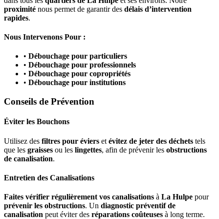
dans tous les
quartiers de La Hulpe
et ses environs. Notre
proximité
nous permet de garantir des
délais d’intervention
rapides
.
Nous Intervenons Pour :
•
Débouchage pour particuliers
•
Débouchage pour professionnels
•
Débouchage pour copropriétés
•
Débouchage pour institutions
Conseils de Prévention
Éviter les Bouchons
Utilisez des
filtres pour éviers
et
évitez de jeter des déchets
tels
que les
graisses
ou les
lingettes
, afin de prévenir les
obstructions
de canalisation
.
Entretien des Canalisations
Faites vérifier régulièrement vos canalisations
à
La Hulpe
pour
prévenir les obstructions
. Un
diagnostic préventif de
canalisation
peut éviter des
réparations coûteuses
à long terme.