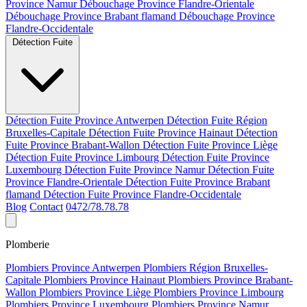
Province Namur
Débouchage Province Flandre-Orientale
Débouchage Province Brabant flamand
Débouchage Province
Flandre-Occidentale
Détection Fuite
Détection Fuite Province Antwerpen
Détection Fuite Région
Bruxelles-Capitale
Détection Fuite Province Hainaut
Détection
Fuite Province Brabant-Wallon
Détection Fuite Province Liège
Détection Fuite Province Limbourg
Détection Fuite Province
Luxembourg
Détection Fuite Province Namur
Détection Fuite
Province Flandre-Orientale
Détection Fuite Province Brabant
flamand
Détection Fuite Province Flandre-Occidentale
Blog
Contact
0472/78.78.78
Plomberie
Plombiers Province Antwerpen
Plombiers Région Bruxelles-
Capitale
Plombiers Province Hainaut
Plombiers Province Brabant-
Wallon
Plombiers Province Liège
Plombiers Province Limbourg
Plombiers Province Luxembourg
Plombiers Province Namur