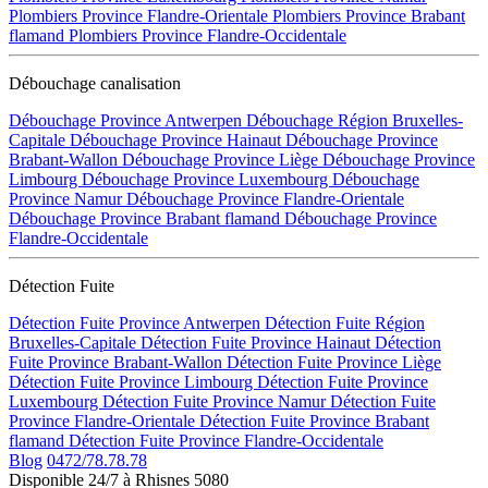
Plombiers Province Flandre-Orientale
Plombiers Province Brabant
flamand
Plombiers Province Flandre-Occidentale
Débouchage canalisation
Débouchage Province Antwerpen
Débouchage Région Bruxelles-
Capitale
Débouchage Province Hainaut
Débouchage Province
Brabant-Wallon
Débouchage Province Liège
Débouchage Province
Limbourg
Débouchage Province Luxembourg
Débouchage
Province Namur
Débouchage Province Flandre-Orientale
Débouchage Province Brabant flamand
Débouchage Province
Flandre-Occidentale
Détection Fuite
Détection Fuite Province Antwerpen
Détection Fuite Région
Bruxelles-Capitale
Détection Fuite Province Hainaut
Détection
Fuite Province Brabant-Wallon
Détection Fuite Province Liège
Détection Fuite Province Limbourg
Détection Fuite Province
Luxembourg
Détection Fuite Province Namur
Détection Fuite
Province Flandre-Orientale
Détection Fuite Province Brabant
flamand
Détection Fuite Province Flandre-Occidentale
Blog
0472/78.78.78
Disponible 24/7 à Rhisnes 5080