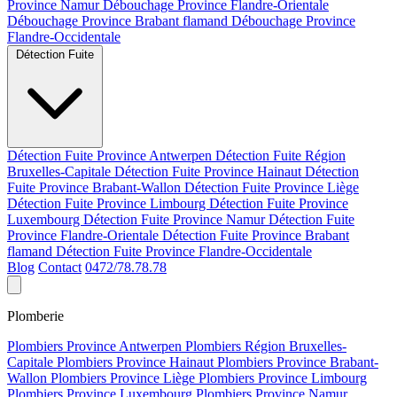
Province Namur
Débouchage Province Flandre-Orientale
Débouchage Province Brabant flamand
Débouchage Province
Flandre-Occidentale
Détection Fuite
Détection Fuite Province Antwerpen
Détection Fuite Région
Bruxelles-Capitale
Détection Fuite Province Hainaut
Détection
Fuite Province Brabant-Wallon
Détection Fuite Province Liège
Détection Fuite Province Limbourg
Détection Fuite Province
Luxembourg
Détection Fuite Province Namur
Détection Fuite
Province Flandre-Orientale
Détection Fuite Province Brabant
flamand
Détection Fuite Province Flandre-Occidentale
Blog
Contact
0472/78.78.78
Plomberie
Plombiers Province Antwerpen
Plombiers Région Bruxelles-
Capitale
Plombiers Province Hainaut
Plombiers Province Brabant-
Wallon
Plombiers Province Liège
Plombiers Province Limbourg
Plombiers Province Luxembourg
Plombiers Province Namur