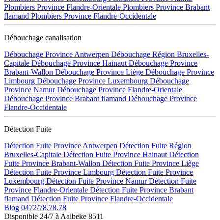
Plombiers Province Flandre-Orientale
Plombiers Province Brabant
flamand
Plombiers Province Flandre-Occidentale
Débouchage canalisation
Débouchage Province Antwerpen
Débouchage Région Bruxelles-
Capitale
Débouchage Province Hainaut
Débouchage Province
Brabant-Wallon
Débouchage Province Liège
Débouchage Province
Limbourg
Débouchage Province Luxembourg
Débouchage
Province Namur
Débouchage Province Flandre-Orientale
Débouchage Province Brabant flamand
Débouchage Province
Flandre-Occidentale
Détection Fuite
Détection Fuite Province Antwerpen
Détection Fuite Région
Bruxelles-Capitale
Détection Fuite Province Hainaut
Détection
Fuite Province Brabant-Wallon
Détection Fuite Province Liège
Détection Fuite Province Limbourg
Détection Fuite Province
Luxembourg
Détection Fuite Province Namur
Détection Fuite
Province Flandre-Orientale
Détection Fuite Province Brabant
flamand
Détection Fuite Province Flandre-Occidentale
Blog
0472/78.78.78
Disponible 24/7 à Aalbeke 8511