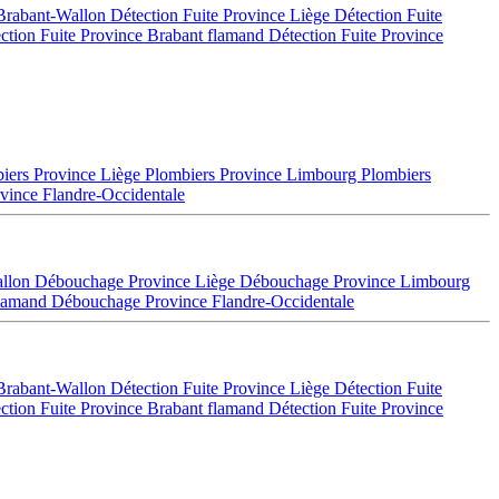
 Brabant-Wallon
Détection Fuite Province Liège
Détection Fuite
ction Fuite Province Brabant flamand
Détection Fuite Province
iers Province Liège
Plombiers Province Limbourg
Plombiers
vince Flandre-Occidentale
allon
Débouchage Province Liège
Débouchage Province Limbourg
flamand
Débouchage Province Flandre-Occidentale
 Brabant-Wallon
Détection Fuite Province Liège
Détection Fuite
ction Fuite Province Brabant flamand
Détection Fuite Province