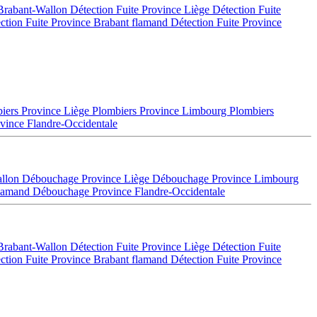
 Brabant-Wallon
Détection Fuite Province Liège
Détection Fuite
ction Fuite Province Brabant flamand
Détection Fuite Province
iers Province Liège
Plombiers Province Limbourg
Plombiers
vince Flandre-Occidentale
allon
Débouchage Province Liège
Débouchage Province Limbourg
flamand
Débouchage Province Flandre-Occidentale
 Brabant-Wallon
Détection Fuite Province Liège
Détection Fuite
ction Fuite Province Brabant flamand
Détection Fuite Province