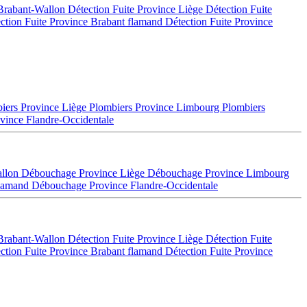
 Brabant-Wallon
Détection Fuite Province Liège
Détection Fuite
ction Fuite Province Brabant flamand
Détection Fuite Province
iers Province Liège
Plombiers Province Limbourg
Plombiers
vince Flandre-Occidentale
allon
Débouchage Province Liège
Débouchage Province Limbourg
flamand
Débouchage Province Flandre-Occidentale
 Brabant-Wallon
Détection Fuite Province Liège
Détection Fuite
ction Fuite Province Brabant flamand
Détection Fuite Province