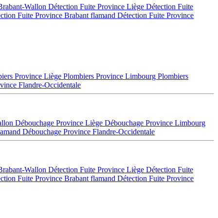
 Brabant-Wallon
Détection Fuite Province Liège
Détection Fuite
ction Fuite Province Brabant flamand
Détection Fuite Province
iers Province Liège
Plombiers Province Limbourg
Plombiers
vince Flandre-Occidentale
allon
Débouchage Province Liège
Débouchage Province Limbourg
flamand
Débouchage Province Flandre-Occidentale
 Brabant-Wallon
Détection Fuite Province Liège
Détection Fuite
ction Fuite Province Brabant flamand
Détection Fuite Province