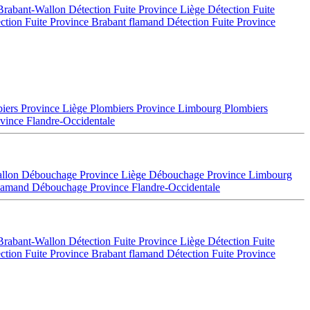
 Brabant-Wallon
Détection Fuite Province Liège
Détection Fuite
ction Fuite Province Brabant flamand
Détection Fuite Province
iers Province Liège
Plombiers Province Limbourg
Plombiers
vince Flandre-Occidentale
allon
Débouchage Province Liège
Débouchage Province Limbourg
flamand
Débouchage Province Flandre-Occidentale
 Brabant-Wallon
Détection Fuite Province Liège
Détection Fuite
ction Fuite Province Brabant flamand
Détection Fuite Province