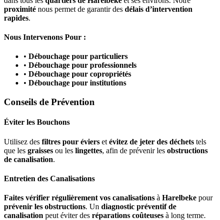
dans tous les
quartiers de Harelbeke
et ses environs. Notre
proximité
nous permet de garantir des
délais d’intervention
rapides
.
Nous Intervenons Pour :
•
Débouchage pour particuliers
•
Débouchage pour professionnels
•
Débouchage pour copropriétés
•
Débouchage pour institutions
Conseils de Prévention
Éviter les Bouchons
Utilisez des
filtres pour éviers
et
évitez de jeter des déchets
tels
que les
graisses
ou les
lingettes
, afin de prévenir les
obstructions
de canalisation
.
Entretien des Canalisations
Faites vérifier régulièrement vos canalisations
à
Harelbeke
pour
prévenir les obstructions
. Un
diagnostic préventif de
canalisation
peut éviter des
réparations coûteuses
à long terme.