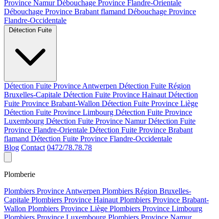
Province Namur
Débouchage Province Flandre-Orientale
Débouchage Province Brabant flamand
Débouchage Province
Flandre-Occidentale
Détection Fuite
Détection Fuite Province Antwerpen
Détection Fuite Région
Bruxelles-Capitale
Détection Fuite Province Hainaut
Détection
Fuite Province Brabant-Wallon
Détection Fuite Province Liège
Détection Fuite Province Limbourg
Détection Fuite Province
Luxembourg
Détection Fuite Province Namur
Détection Fuite
Province Flandre-Orientale
Détection Fuite Province Brabant
flamand
Détection Fuite Province Flandre-Occidentale
Blog
Contact
0472/78.78.78
Plomberie
Plombiers Province Antwerpen
Plombiers Région Bruxelles-
Capitale
Plombiers Province Hainaut
Plombiers Province Brabant-
Wallon
Plombiers Province Liège
Plombiers Province Limbourg
Plombiers Province Luxembourg
Plombiers Province Namur