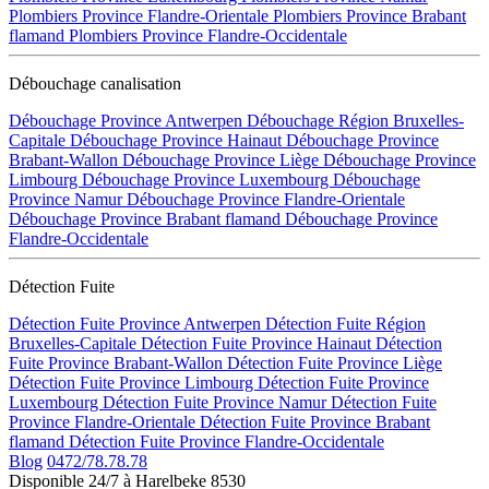
Plombiers Province Flandre-Orientale
Plombiers Province Brabant
flamand
Plombiers Province Flandre-Occidentale
Débouchage canalisation
Débouchage Province Antwerpen
Débouchage Région Bruxelles-
Capitale
Débouchage Province Hainaut
Débouchage Province
Brabant-Wallon
Débouchage Province Liège
Débouchage Province
Limbourg
Débouchage Province Luxembourg
Débouchage
Province Namur
Débouchage Province Flandre-Orientale
Débouchage Province Brabant flamand
Débouchage Province
Flandre-Occidentale
Détection Fuite
Détection Fuite Province Antwerpen
Détection Fuite Région
Bruxelles-Capitale
Détection Fuite Province Hainaut
Détection
Fuite Province Brabant-Wallon
Détection Fuite Province Liège
Détection Fuite Province Limbourg
Détection Fuite Province
Luxembourg
Détection Fuite Province Namur
Détection Fuite
Province Flandre-Orientale
Détection Fuite Province Brabant
flamand
Détection Fuite Province Flandre-Occidentale
Blog
0472/78.78.78
Disponible 24/7 à Harelbeke 8530