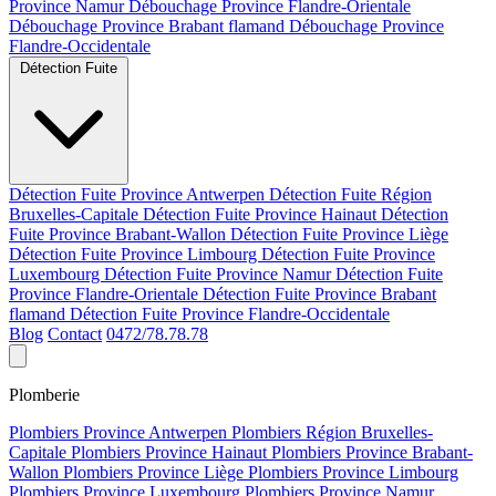
Province Namur
Débouchage Province Flandre-Orientale
Débouchage Province Brabant flamand
Débouchage Province
Flandre-Occidentale
Détection Fuite
Détection Fuite Province Antwerpen
Détection Fuite Région
Bruxelles-Capitale
Détection Fuite Province Hainaut
Détection
Fuite Province Brabant-Wallon
Détection Fuite Province Liège
Détection Fuite Province Limbourg
Détection Fuite Province
Luxembourg
Détection Fuite Province Namur
Détection Fuite
Province Flandre-Orientale
Détection Fuite Province Brabant
flamand
Détection Fuite Province Flandre-Occidentale
Blog
Contact
0472/78.78.78
Plomberie
Plombiers Province Antwerpen
Plombiers Région Bruxelles-
Capitale
Plombiers Province Hainaut
Plombiers Province Brabant-
Wallon
Plombiers Province Liège
Plombiers Province Limbourg
Plombiers Province Luxembourg
Plombiers Province Namur