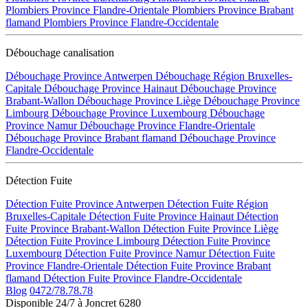
Plombiers Province Flandre-Orientale
Plombiers Province Brabant
flamand
Plombiers Province Flandre-Occidentale
Débouchage canalisation
Débouchage Province Antwerpen
Débouchage Région Bruxelles-
Capitale
Débouchage Province Hainaut
Débouchage Province
Brabant-Wallon
Débouchage Province Liège
Débouchage Province
Limbourg
Débouchage Province Luxembourg
Débouchage
Province Namur
Débouchage Province Flandre-Orientale
Débouchage Province Brabant flamand
Débouchage Province
Flandre-Occidentale
Détection Fuite
Détection Fuite Province Antwerpen
Détection Fuite Région
Bruxelles-Capitale
Détection Fuite Province Hainaut
Détection
Fuite Province Brabant-Wallon
Détection Fuite Province Liège
Détection Fuite Province Limbourg
Détection Fuite Province
Luxembourg
Détection Fuite Province Namur
Détection Fuite
Province Flandre-Orientale
Détection Fuite Province Brabant
flamand
Détection Fuite Province Flandre-Occidentale
Blog
0472/78.78.78
Disponible 24/7 à Joncret 6280