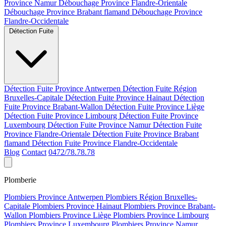
Province Namur
Débouchage Province Flandre-Orientale
Débouchage Province Brabant flamand
Débouchage Province
Flandre-Occidentale
Détection Fuite
Détection Fuite Province Antwerpen
Détection Fuite Région
Bruxelles-Capitale
Détection Fuite Province Hainaut
Détection
Fuite Province Brabant-Wallon
Détection Fuite Province Liège
Détection Fuite Province Limbourg
Détection Fuite Province
Luxembourg
Détection Fuite Province Namur
Détection Fuite
Province Flandre-Orientale
Détection Fuite Province Brabant
flamand
Détection Fuite Province Flandre-Occidentale
Blog
Contact
0472/78.78.78
Plomberie
Plombiers Province Antwerpen
Plombiers Région Bruxelles-
Capitale
Plombiers Province Hainaut
Plombiers Province Brabant-
Wallon
Plombiers Province Liège
Plombiers Province Limbourg
Plombiers Province Luxembourg
Plombiers Province Namur