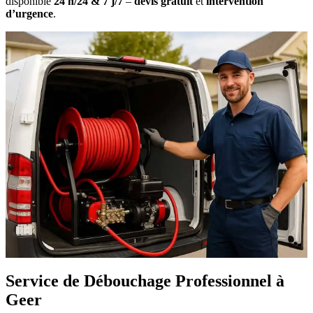
disponible
24 h/24 & 7 j/7
–
devis gratuit
et
intervention
d’urgence
.
Service de Débouchage Professionnel à
Geer