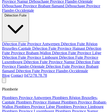
Province Namur
Débouchage Province Flandre-Orientale
Débouchage Province Brabant flamand
Débouchage Province
Flandre-Occidentale
Détection Fuite
Détection Fuite Province Antwerpen
Détection Fuite Région
Bruxelles-Capitale
Détection Fuite Province Hainaut
Détection
Fuite Province Brabant-Wallon
Détection Fuite Province Liège
Détection Fuite Province Limbourg
Détection Fuite Province
Luxembourg
Détection Fuite Province Namur
Détection Fuite
Province Flandre-Orientale
Détection Fuite Province Brabant
flamand
Détection Fuite Province Flandre-Occidentale
Blog
Contact
0472/78.78.78
Plomberie
Plombiers Province Antwerpen
Plombiers Région Bruxelles-
Capitale
Plombiers Province Hainaut
Plombiers Province Brabant-
Wallon
Plombiers Province Liège
Plombiers Province Limbourg
Plombiers Province Luxembourg
Plombiers Province Namur