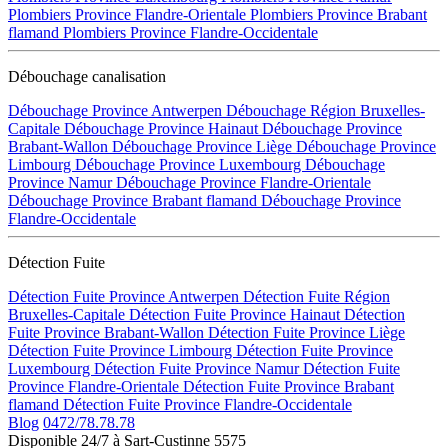
Plombiers Province Flandre-Orientale
Plombiers Province Brabant
flamand
Plombiers Province Flandre-Occidentale
Débouchage canalisation
Débouchage Province Antwerpen
Débouchage Région Bruxelles-
Capitale
Débouchage Province Hainaut
Débouchage Province
Brabant-Wallon
Débouchage Province Liège
Débouchage Province
Limbourg
Débouchage Province Luxembourg
Débouchage
Province Namur
Débouchage Province Flandre-Orientale
Débouchage Province Brabant flamand
Débouchage Province
Flandre-Occidentale
Détection Fuite
Détection Fuite Province Antwerpen
Détection Fuite Région
Bruxelles-Capitale
Détection Fuite Province Hainaut
Détection
Fuite Province Brabant-Wallon
Détection Fuite Province Liège
Détection Fuite Province Limbourg
Détection Fuite Province
Luxembourg
Détection Fuite Province Namur
Détection Fuite
Province Flandre-Orientale
Détection Fuite Province Brabant
flamand
Détection Fuite Province Flandre-Occidentale
Blog
0472/78.78.78
Disponible 24/7 à Sart-Custinne 5575