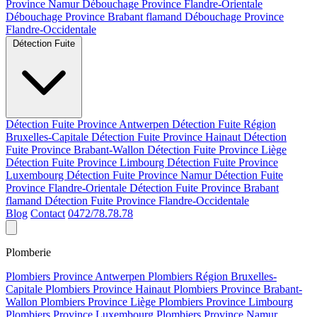
Province Namur
Débouchage Province Flandre-Orientale
Débouchage Province Brabant flamand
Débouchage Province
Flandre-Occidentale
Détection Fuite
Détection Fuite Province Antwerpen
Détection Fuite Région
Bruxelles-Capitale
Détection Fuite Province Hainaut
Détection
Fuite Province Brabant-Wallon
Détection Fuite Province Liège
Détection Fuite Province Limbourg
Détection Fuite Province
Luxembourg
Détection Fuite Province Namur
Détection Fuite
Province Flandre-Orientale
Détection Fuite Province Brabant
flamand
Détection Fuite Province Flandre-Occidentale
Blog
Contact
0472/78.78.78
Plomberie
Plombiers Province Antwerpen
Plombiers Région Bruxelles-
Capitale
Plombiers Province Hainaut
Plombiers Province Brabant-
Wallon
Plombiers Province Liège
Plombiers Province Limbourg
Plombiers Province Luxembourg
Plombiers Province Namur