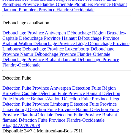
Plombiers Province Flandre-Orientale
Plombiers Province Brabant
flamand
Plombiers Province Flandre-Occidentale
Débouchage canalisation
Débouchage Province Antwerpen
Débouchage Région Bruxelles-
Capitale
Débouchage Province Hainaut
Débouchage Province
Brabant-Wallon
Débouchage Province Liège
Débouchage Province
Limbourg
Débouchage Province Luxembourg
Débouchage
Province Namur
Débouchage Province Flandre-Orientale
Débouchage Province Brabant flamand
Débouchage Province
Flandre-Occidentale
Détection Fuite
Détection Fuite Province Antwerpen
Détection Fuite Région
Bruxelles-Capitale
Détection Fuite Province Hainaut
Détection
Fuite Province Brabant-Wallon
Détection Fuite Province Liège
Détection Fuite Province Limbourg
Détection Fuite Province
Luxembourg
Détection Fuite Province Namur
Détection Fuite
Province Flandre-Orientale
Détection Fuite Province Brabant
flamand
Détection Fuite Province Flandre-Occidentale
Blog
0472/78.78.78
Disponible 24/7 à Montroeul-au-Bois 7911