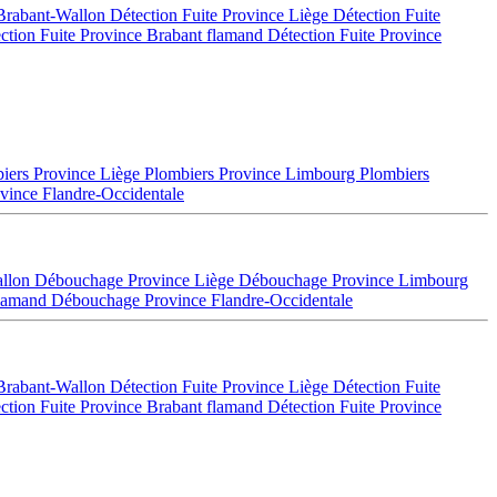
 Brabant-Wallon
Détection Fuite Province Liège
Détection Fuite
ction Fuite Province Brabant flamand
Détection Fuite Province
iers Province Liège
Plombiers Province Limbourg
Plombiers
vince Flandre-Occidentale
allon
Débouchage Province Liège
Débouchage Province Limbourg
flamand
Débouchage Province Flandre-Occidentale
 Brabant-Wallon
Détection Fuite Province Liège
Détection Fuite
ction Fuite Province Brabant flamand
Détection Fuite Province