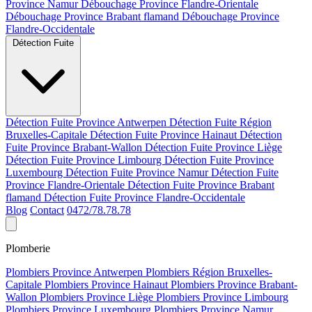
Province Namur
Débouchage Province Flandre-Orientale
Débouchage Province Brabant flamand
Débouchage Province
Flandre-Occidentale
Détection Fuite
Détection Fuite Province Antwerpen
Détection Fuite Région
Bruxelles-Capitale
Détection Fuite Province Hainaut
Détection
Fuite Province Brabant-Wallon
Détection Fuite Province Liège
Détection Fuite Province Limbourg
Détection Fuite Province
Luxembourg
Détection Fuite Province Namur
Détection Fuite
Province Flandre-Orientale
Détection Fuite Province Brabant
flamand
Détection Fuite Province Flandre-Occidentale
Blog
Contact
0472/78.78.78
Plomberie
Plombiers Province Antwerpen
Plombiers Région Bruxelles-
Capitale
Plombiers Province Hainaut
Plombiers Province Brabant-
Wallon
Plombiers Province Liège
Plombiers Province Limbourg
Plombiers Province Luxembourg
Plombiers Province Namur