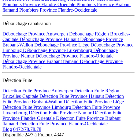
Plombiers Province Flandre-Orientale
Plombiers Province Brabant
flamand
Plombiers Province Flandre-Occidentale
Débouchage canalisation
Débouchage Province Antwerpen
Débouchage Région Bruxelles-
Capitale
Débouchage Province Hainaut
Débouchage Province
Brabant-Wallon
Débouchage Province Liège
Débouchage Province
Limbourg
Débouchage Province Luxembourg
Débouchage
Province Namur
Débouchage Province Flandre-Orientale
Débouchage Province Brabant flamand
Débouchage Province
Flandre-Occidentale
Détection Fuite
Détection Fuite Province Antwerpen
Détection Fuite Région
Bruxelles-Capitale
Détection Fuite Province Hainaut
Détection
Fuite Province Brabant-Wallon
Détection Fuite Province Liège
Détection Fuite Province Limbourg
Détection Fuite Province
Luxembourg
Détection Fuite Province Namur
Détection Fuite
Province Flandre-Orientale
Détection Fuite Province Brabant
flamand
Détection Fuite Province Flandre-Occidentale
Blog
0472/78.78.78
Disponible 24/7 à Freloux 4347