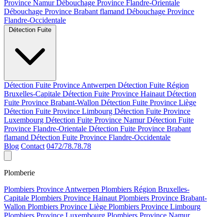
Province Namur
Débouchage Province Flandre-Orientale
Débouchage Province Brabant flamand
Débouchage Province
Flandre-Occidentale
Détection Fuite
Détection Fuite Province Antwerpen
Détection Fuite Région
Bruxelles-Capitale
Détection Fuite Province Hainaut
Détection
Fuite Province Brabant-Wallon
Détection Fuite Province Liège
Détection Fuite Province Limbourg
Détection Fuite Province
Luxembourg
Détection Fuite Province Namur
Détection Fuite
Province Flandre-Orientale
Détection Fuite Province Brabant
flamand
Détection Fuite Province Flandre-Occidentale
Blog
Contact
0472/78.78.78
Plomberie
Plombiers Province Antwerpen
Plombiers Région Bruxelles-
Capitale
Plombiers Province Hainaut
Plombiers Province Brabant-
Wallon
Plombiers Province Liège
Plombiers Province Limbourg
Plombiers Province Luxembourg
Plombiers Province Namur