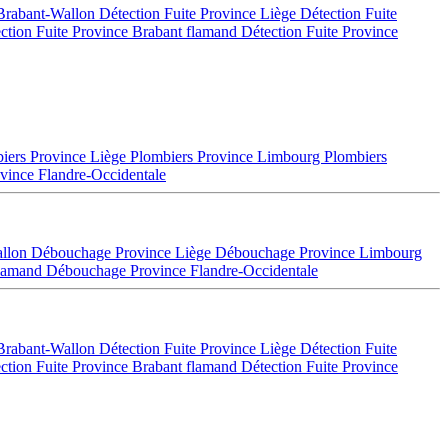
 Brabant-Wallon
Détection Fuite Province Liège
Détection Fuite
ction Fuite Province Brabant flamand
Détection Fuite Province
iers Province Liège
Plombiers Province Limbourg
Plombiers
vince Flandre-Occidentale
allon
Débouchage Province Liège
Débouchage Province Limbourg
flamand
Débouchage Province Flandre-Occidentale
 Brabant-Wallon
Détection Fuite Province Liège
Détection Fuite
ction Fuite Province Brabant flamand
Détection Fuite Province