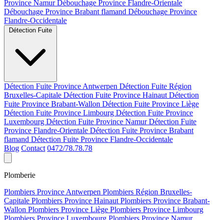
Province Namur
Débouchage Province Flandre-Orientale
Débouchage Province Brabant flamand
Débouchage Province
Flandre-Occidentale
Détection Fuite
Détection Fuite Province Antwerpen
Détection Fuite Région
Bruxelles-Capitale
Détection Fuite Province Hainaut
Détection
Fuite Province Brabant-Wallon
Détection Fuite Province Liège
Détection Fuite Province Limbourg
Détection Fuite Province
Luxembourg
Détection Fuite Province Namur
Détection Fuite
Province Flandre-Orientale
Détection Fuite Province Brabant
flamand
Détection Fuite Province Flandre-Occidentale
Blog
Contact
0472/78.78.78
Plomberie
Plombiers Province Antwerpen
Plombiers Région Bruxelles-
Capitale
Plombiers Province Hainaut
Plombiers Province Brabant-
Wallon
Plombiers Province Liège
Plombiers Province Limbourg
Plombiers Province Luxembourg
Plombiers Province Namur