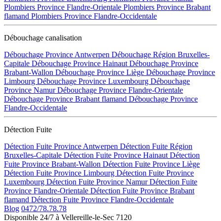
Plombiers Province Flandre-Orientale
Plombiers Province Brabant
flamand
Plombiers Province Flandre-Occidentale
Débouchage canalisation
Débouchage Province Antwerpen
Débouchage Région Bruxelles-
Capitale
Débouchage Province Hainaut
Débouchage Province
Brabant-Wallon
Débouchage Province Liège
Débouchage Province
Limbourg
Débouchage Province Luxembourg
Débouchage
Province Namur
Débouchage Province Flandre-Orientale
Débouchage Province Brabant flamand
Débouchage Province
Flandre-Occidentale
Détection Fuite
Détection Fuite Province Antwerpen
Détection Fuite Région
Bruxelles-Capitale
Détection Fuite Province Hainaut
Détection
Fuite Province Brabant-Wallon
Détection Fuite Province Liège
Détection Fuite Province Limbourg
Détection Fuite Province
Luxembourg
Détection Fuite Province Namur
Détection Fuite
Province Flandre-Orientale
Détection Fuite Province Brabant
flamand
Détection Fuite Province Flandre-Occidentale
Blog
0472/78.78.78
Disponible 24/7 à Vellereille-le-Sec 7120