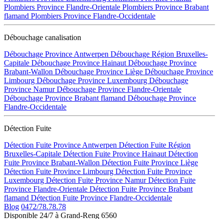
Plombiers Province Flandre-Orientale
Plombiers Province Brabant
flamand
Plombiers Province Flandre-Occidentale
Débouchage canalisation
Débouchage Province Antwerpen
Débouchage Région Bruxelles-
Capitale
Débouchage Province Hainaut
Débouchage Province
Brabant-Wallon
Débouchage Province Liège
Débouchage Province
Limbourg
Débouchage Province Luxembourg
Débouchage
Province Namur
Débouchage Province Flandre-Orientale
Débouchage Province Brabant flamand
Débouchage Province
Flandre-Occidentale
Détection Fuite
Détection Fuite Province Antwerpen
Détection Fuite Région
Bruxelles-Capitale
Détection Fuite Province Hainaut
Détection
Fuite Province Brabant-Wallon
Détection Fuite Province Liège
Détection Fuite Province Limbourg
Détection Fuite Province
Luxembourg
Détection Fuite Province Namur
Détection Fuite
Province Flandre-Orientale
Détection Fuite Province Brabant
flamand
Détection Fuite Province Flandre-Occidentale
Blog
0472/78.78.78
Disponible 24/7 à Grand-Reng 6560