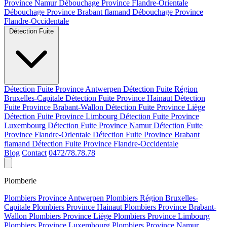
Province Namur
Débouchage Province Flandre-Orientale
Débouchage Province Brabant flamand
Débouchage Province
Flandre-Occidentale
Détection Fuite
Détection Fuite Province Antwerpen
Détection Fuite Région
Bruxelles-Capitale
Détection Fuite Province Hainaut
Détection
Fuite Province Brabant-Wallon
Détection Fuite Province Liège
Détection Fuite Province Limbourg
Détection Fuite Province
Luxembourg
Détection Fuite Province Namur
Détection Fuite
Province Flandre-Orientale
Détection Fuite Province Brabant
flamand
Détection Fuite Province Flandre-Occidentale
Blog
Contact
0472/78.78.78
Plomberie
Plombiers Province Antwerpen
Plombiers Région Bruxelles-
Capitale
Plombiers Province Hainaut
Plombiers Province Brabant-
Wallon
Plombiers Province Liège
Plombiers Province Limbourg
Plombiers Province Luxembourg
Plombiers Province Namur