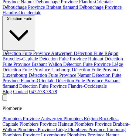
Province Namur
Débouchage Province Flandre-Orientale
Débouchage Province Brabant flamand
Débouchage Province
Flandre-Occidentale
Détection Fuite
Détection Fuite Province Antwerpen
Détection Fuite Région
Bruxelles-Capitale
Détection Fuite Province Hainaut
Détection
Fuite Province Brabant-Wallon
Détection Fuite Province Liège
Détection Fuite Province Limbourg
Détection Fuite Province
Luxembourg
Détection Fuite Province Namur
Détection Fuite
Province Flandre-Orientale
Détection Fuite Province Brabant
flamand
Détection Fuite Province Flandre-Occidentale
Blog
Contact
0472/78.78.78
Plomberie
Plombiers Province Antwerpen
Plombiers Région Bruxelles-
Capitale
Plombiers Province Hainaut
Plombiers Province Brabant-
Wallon
Plombiers Province Liège
Plombiers Province Limbourg
Plombiers Province Luxembourg
Plombiers Province Namur