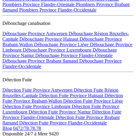
Plombiers Province Flandre-Orientale
Plombiers Province Brabant
flamand
Plombiers Province Flandre-Occidentale
Débouchage canalisation
Débouchage Province Antwerpen
Débouchage Région Bruxelles-
Capitale
Débouchage Province Hainaut
Débouchage Province
Brabant-Wallon
Débouchage Province Liège
Débouchage Province
Limbourg
Débouchage Province Luxembourg
Débouchage
Province Namur
Débouchage Province Flandre-Orientale
Débouchage Province Brabant flamand
Débouchage Province
Flandre-Occidentale
Détection Fuite
Détection Fuite Province Antwerpen
Détection Fuite Région
Bruxelles-Capitale
Détection Fuite Province Hainaut
Détection
Fuite Province Brabant-Wallon
Détection Fuite Province Liège
Détection Fuite Province Limbourg
Détection Fuite Province
Luxembourg
Détection Fuite Province Namur
Détection Fuite
Province Flandre-Orientale
Détection Fuite Province Brabant
flamand
Détection Fuite Province Flandre-Occidentale
Blog
0472/78.78.78
Disponible 24/7 à Mere 9420