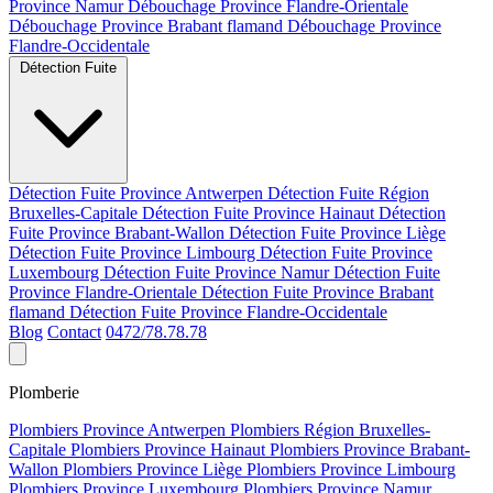
Province Namur
Débouchage Province Flandre-Orientale
Débouchage Province Brabant flamand
Débouchage Province
Flandre-Occidentale
Détection Fuite
Détection Fuite Province Antwerpen
Détection Fuite Région
Bruxelles-Capitale
Détection Fuite Province Hainaut
Détection
Fuite Province Brabant-Wallon
Détection Fuite Province Liège
Détection Fuite Province Limbourg
Détection Fuite Province
Luxembourg
Détection Fuite Province Namur
Détection Fuite
Province Flandre-Orientale
Détection Fuite Province Brabant
flamand
Détection Fuite Province Flandre-Occidentale
Blog
Contact
0472/78.78.78
Plomberie
Plombiers Province Antwerpen
Plombiers Région Bruxelles-
Capitale
Plombiers Province Hainaut
Plombiers Province Brabant-
Wallon
Plombiers Province Liège
Plombiers Province Limbourg
Plombiers Province Luxembourg
Plombiers Province Namur