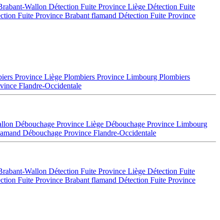
 Brabant-Wallon
Détection Fuite Province Liège
Détection Fuite
ction Fuite Province Brabant flamand
Détection Fuite Province
iers Province Liège
Plombiers Province Limbourg
Plombiers
vince Flandre-Occidentale
allon
Débouchage Province Liège
Débouchage Province Limbourg
flamand
Débouchage Province Flandre-Occidentale
 Brabant-Wallon
Détection Fuite Province Liège
Détection Fuite
ction Fuite Province Brabant flamand
Détection Fuite Province