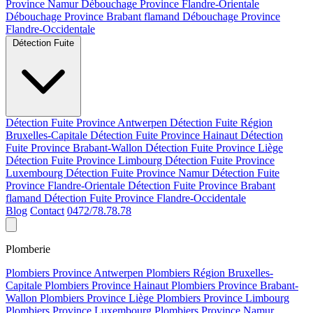
Province Namur
Débouchage Province Flandre-Orientale
Débouchage Province Brabant flamand
Débouchage Province
Flandre-Occidentale
Détection Fuite
Détection Fuite Province Antwerpen
Détection Fuite Région
Bruxelles-Capitale
Détection Fuite Province Hainaut
Détection
Fuite Province Brabant-Wallon
Détection Fuite Province Liège
Détection Fuite Province Limbourg
Détection Fuite Province
Luxembourg
Détection Fuite Province Namur
Détection Fuite
Province Flandre-Orientale
Détection Fuite Province Brabant
flamand
Détection Fuite Province Flandre-Occidentale
Blog
Contact
0472/78.78.78
Plomberie
Plombiers Province Antwerpen
Plombiers Région Bruxelles-
Capitale
Plombiers Province Hainaut
Plombiers Province Brabant-
Wallon
Plombiers Province Liège
Plombiers Province Limbourg
Plombiers Province Luxembourg
Plombiers Province Namur