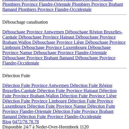
Plombiers Province Flandre-Orientale
Plombiers Province Brabant
flamand
Plombiers Province Flandre-Occidentale
Débouchage canalisation
Débouchage Province Antwerpen
Débouchage Région Bruxelles-
Capitale
Débouchage Province Hainaut
Débouchage Province
Brabant-Wallon
Débouchage Province Liège
Débouchage Province
Limbourg
Débouchage Province Luxembourg
Débouchage
Province Namur
Débouchage Province Flandre-Orientale
Débouchage Province Brabant flamand
Débouchage Province
Flandre-Occidentale
Détection Fuite
Détection Fuite Province Antwerpen
Détection Fuite Région
Bruxelles-Capitale
Détection Fuite Province Hainaut
Détection
Fuite Province Brabant-Wallon
Détection Fuite Province Liège
Détection Fuite Province Limbourg
Détection Fuite Province
Luxembourg
Détection Fuite Province Namur
Détection Fuite
Province Flandre-Orientale
Détection Fuite Province Brabant
flamand
Détection Fuite Province Flandre-Occidentale
Blog
0472/78.78.78
Disponible 24/7 à Neder-Over-Heembeek 1120