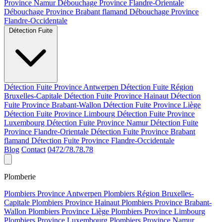
Province Namur
Débouchage Province Flandre-Orientale
Débouchage Province Brabant flamand
Débouchage Province
Flandre-Occidentale
Détection Fuite
Détection Fuite Province Antwerpen
Détection Fuite Région
Bruxelles-Capitale
Détection Fuite Province Hainaut
Détection
Fuite Province Brabant-Wallon
Détection Fuite Province Liège
Détection Fuite Province Limbourg
Détection Fuite Province
Luxembourg
Détection Fuite Province Namur
Détection Fuite
Province Flandre-Orientale
Détection Fuite Province Brabant
flamand
Détection Fuite Province Flandre-Occidentale
Blog
Contact
0472/78.78.78
Plomberie
Plombiers Province Antwerpen
Plombiers Région Bruxelles-
Capitale
Plombiers Province Hainaut
Plombiers Province Brabant-
Wallon
Plombiers Province Liège
Plombiers Province Limbourg
Plombiers Province Luxembourg
Plombiers Province Namur