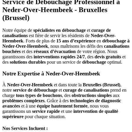
Service de Débouchage Professionnel à
Neder-Over-Heembeek - Bruxelles
(Brussel)
Notre équipe de
spécialistes en débouchage
et
curage de
canalisations
est fière de servir les résidents de
Neder-Over-
Heembeek
. Forts de plus de
15 ans d’expérience
en
débouchage à
Neder-Over-Heembeek
, nous maîtrisons les défis des
canalisations
bouchées
et des
réseaux d’évacuation
de votre région. Nous
garantissons des
interventions rapides 24/7
, des
devis gratuits
et
des
solutions durables
pour un service de
débouchage
optimal.
Notre Expertise à Neder-Over-Heembeek
À
Neder-Over-Heembeek
et dans toute la
Bruxelles (Brussel)
,
notre
service de débouchage
et
curage de canalisations
prend en
charge
tous types de bouchons
, des
obstructions simples
aux
problèmes complexes
. Grâce à des
technologies de diagnostic
avancées
et à une
équipe hautement formée
, nous vous
garantissons un
service rapide
et une
intervention de qualité
supérieure
pour chaque situation.
Nos Services Incluent :