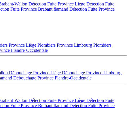
 Brabant-Wallon
Détection Fuite Province Liège
Détection Fuite
ction Fuite Province Brabant flamand
Détection Fuite Province
iers Province Liège
Plombiers Province Limbourg
Plombiers
vince Flandre-Occidentale
allon
Débouchage Province Liège
Débouchage Province Limbourg
flamand
Débouchage Province Flandre-Occidentale
 Brabant-Wallon
Détection Fuite Province Liège
Détection Fuite
ction Fuite Province Brabant flamand
Détection Fuite Province