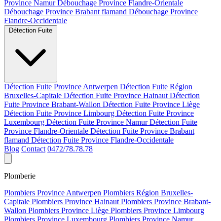
Province Namur
Débouchage Province Flandre-Orientale
Débouchage Province Brabant flamand
Débouchage Province
Flandre-Occidentale
Détection Fuite
Détection Fuite Province Antwerpen
Détection Fuite Région
Bruxelles-Capitale
Détection Fuite Province Hainaut
Détection
Fuite Province Brabant-Wallon
Détection Fuite Province Liège
Détection Fuite Province Limbourg
Détection Fuite Province
Luxembourg
Détection Fuite Province Namur
Détection Fuite
Province Flandre-Orientale
Détection Fuite Province Brabant
flamand
Détection Fuite Province Flandre-Occidentale
Blog
Contact
0472/78.78.78
Plomberie
Plombiers Province Antwerpen
Plombiers Région Bruxelles-
Capitale
Plombiers Province Hainaut
Plombiers Province Brabant-
Wallon
Plombiers Province Liège
Plombiers Province Limbourg
Plombiers Province Luxembourg
Plombiers Province Namur