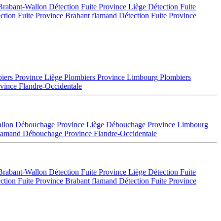
 Brabant-Wallon
Détection Fuite Province Liège
Détection Fuite
ction Fuite Province Brabant flamand
Détection Fuite Province
iers Province Liège
Plombiers Province Limbourg
Plombiers
vince Flandre-Occidentale
allon
Débouchage Province Liège
Débouchage Province Limbourg
flamand
Débouchage Province Flandre-Occidentale
 Brabant-Wallon
Détection Fuite Province Liège
Détection Fuite
ction Fuite Province Brabant flamand
Détection Fuite Province