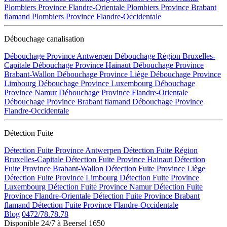
Plombiers Province Flandre-Orientale
Plombiers Province Brabant
flamand
Plombiers Province Flandre-Occidentale
Débouchage canalisation
Débouchage Province Antwerpen
Débouchage Région Bruxelles-
Capitale
Débouchage Province Hainaut
Débouchage Province
Brabant-Wallon
Débouchage Province Liège
Débouchage Province
Limbourg
Débouchage Province Luxembourg
Débouchage
Province Namur
Débouchage Province Flandre-Orientale
Débouchage Province Brabant flamand
Débouchage Province
Flandre-Occidentale
Détection Fuite
Détection Fuite Province Antwerpen
Détection Fuite Région
Bruxelles-Capitale
Détection Fuite Province Hainaut
Détection
Fuite Province Brabant-Wallon
Détection Fuite Province Liège
Détection Fuite Province Limbourg
Détection Fuite Province
Luxembourg
Détection Fuite Province Namur
Détection Fuite
Province Flandre-Orientale
Détection Fuite Province Brabant
flamand
Détection Fuite Province Flandre-Occidentale
Blog
0472/78.78.78
Disponible 24/7 à Beersel 1650