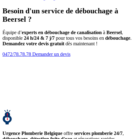
Besoin d'un service de débouchage à
Beersel ?
Équipe d’
experts en débouchage de canalisation
à
Beersel
,
disponible
24 h/24 & 7 j/7
pour tous vos besoins en
débouchage
.
Demandez votre devis gratuit
dès maintenant !
0472/78.78.78
Demander un devis
Urgence Plomberie Belgique
offre
services plomberie 24/7
,
débouchage
,
détection fuite d'eau
et réparations rapides.