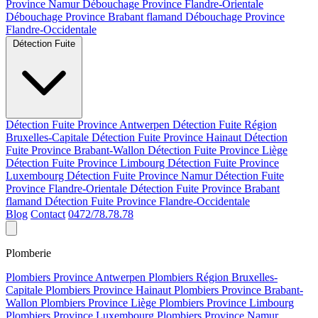
Province Namur
Débouchage Province Flandre-Orientale
Débouchage Province Brabant flamand
Débouchage Province
Flandre-Occidentale
Détection Fuite
Détection Fuite Province Antwerpen
Détection Fuite Région
Bruxelles-Capitale
Détection Fuite Province Hainaut
Détection
Fuite Province Brabant-Wallon
Détection Fuite Province Liège
Détection Fuite Province Limbourg
Détection Fuite Province
Luxembourg
Détection Fuite Province Namur
Détection Fuite
Province Flandre-Orientale
Détection Fuite Province Brabant
flamand
Détection Fuite Province Flandre-Occidentale
Blog
Contact
0472/78.78.78
Plomberie
Plombiers Province Antwerpen
Plombiers Région Bruxelles-
Capitale
Plombiers Province Hainaut
Plombiers Province Brabant-
Wallon
Plombiers Province Liège
Plombiers Province Limbourg
Plombiers Province Luxembourg
Plombiers Province Namur