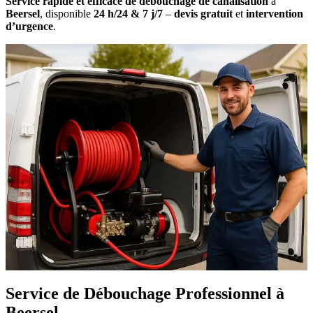
Service rapide et efficace de débouchage de canalisation
à
Beersel
, disponible
24 h/24 & 7 j/7
–
devis gratuit
et
intervention
d’urgence
.
Service de Débouchage Professionnel à
Beersel