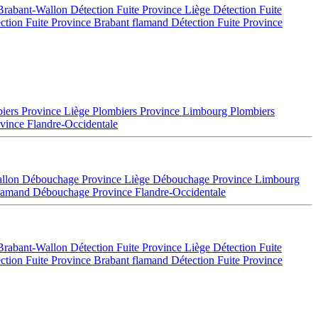
 Brabant-Wallon
Détection Fuite Province Liège
Détection Fuite
ction Fuite Province Brabant flamand
Détection Fuite Province
iers Province Liège
Plombiers Province Limbourg
Plombiers
vince Flandre-Occidentale
allon
Débouchage Province Liège
Débouchage Province Limbourg
flamand
Débouchage Province Flandre-Occidentale
 Brabant-Wallon
Détection Fuite Province Liège
Détection Fuite
ction Fuite Province Brabant flamand
Détection Fuite Province