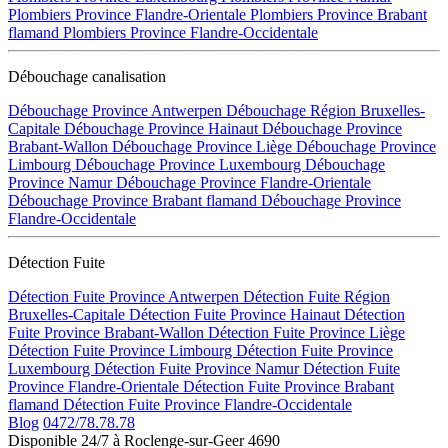
Plombiers Province Flandre-Orientale
Plombiers Province Brabant
flamand
Plombiers Province Flandre-Occidentale
Débouchage canalisation
Débouchage Province Antwerpen
Débouchage Région Bruxelles-
Capitale
Débouchage Province Hainaut
Débouchage Province
Brabant-Wallon
Débouchage Province Liège
Débouchage Province
Limbourg
Débouchage Province Luxembourg
Débouchage
Province Namur
Débouchage Province Flandre-Orientale
Débouchage Province Brabant flamand
Débouchage Province
Flandre-Occidentale
Détection Fuite
Détection Fuite Province Antwerpen
Détection Fuite Région
Bruxelles-Capitale
Détection Fuite Province Hainaut
Détection
Fuite Province Brabant-Wallon
Détection Fuite Province Liège
Détection Fuite Province Limbourg
Détection Fuite Province
Luxembourg
Détection Fuite Province Namur
Détection Fuite
Province Flandre-Orientale
Détection Fuite Province Brabant
flamand
Détection Fuite Province Flandre-Occidentale
Blog
0472/78.78.78
Disponible 24/7 à Roclenge-sur-Geer 4690