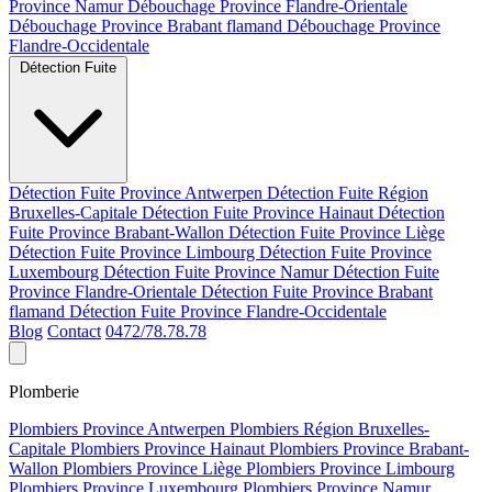
Province Namur
Débouchage Province Flandre-Orientale
Débouchage Province Brabant flamand
Débouchage Province
Flandre-Occidentale
Détection Fuite
Détection Fuite Province Antwerpen
Détection Fuite Région
Bruxelles-Capitale
Détection Fuite Province Hainaut
Détection
Fuite Province Brabant-Wallon
Détection Fuite Province Liège
Détection Fuite Province Limbourg
Détection Fuite Province
Luxembourg
Détection Fuite Province Namur
Détection Fuite
Province Flandre-Orientale
Détection Fuite Province Brabant
flamand
Détection Fuite Province Flandre-Occidentale
Blog
Contact
0472/78.78.78
Plomberie
Plombiers Province Antwerpen
Plombiers Région Bruxelles-
Capitale
Plombiers Province Hainaut
Plombiers Province Brabant-
Wallon
Plombiers Province Liège
Plombiers Province Limbourg
Plombiers Province Luxembourg
Plombiers Province Namur