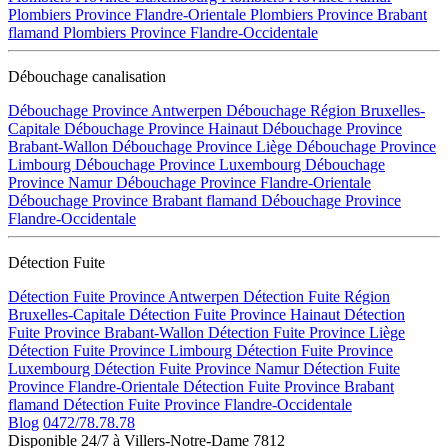
Plombiers Province Flandre-Orientale
Plombiers Province Brabant
flamand
Plombiers Province Flandre-Occidentale
Débouchage canalisation
Débouchage Province Antwerpen
Débouchage Région Bruxelles-
Capitale
Débouchage Province Hainaut
Débouchage Province
Brabant-Wallon
Débouchage Province Liège
Débouchage Province
Limbourg
Débouchage Province Luxembourg
Débouchage
Province Namur
Débouchage Province Flandre-Orientale
Débouchage Province Brabant flamand
Débouchage Province
Flandre-Occidentale
Détection Fuite
Détection Fuite Province Antwerpen
Détection Fuite Région
Bruxelles-Capitale
Détection Fuite Province Hainaut
Détection
Fuite Province Brabant-Wallon
Détection Fuite Province Liège
Détection Fuite Province Limbourg
Détection Fuite Province
Luxembourg
Détection Fuite Province Namur
Détection Fuite
Province Flandre-Orientale
Détection Fuite Province Brabant
flamand
Détection Fuite Province Flandre-Occidentale
Blog
0472/78.78.78
Disponible 24/7 à Villers-Notre-Dame 7812