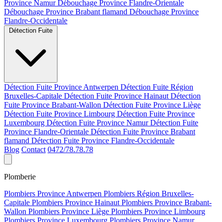
Province Namur
Débouchage Province Flandre-Orientale
Débouchage Province Brabant flamand
Débouchage Province
Flandre-Occidentale
Détection Fuite
Détection Fuite Province Antwerpen
Détection Fuite Région
Bruxelles-Capitale
Détection Fuite Province Hainaut
Détection
Fuite Province Brabant-Wallon
Détection Fuite Province Liège
Détection Fuite Province Limbourg
Détection Fuite Province
Luxembourg
Détection Fuite Province Namur
Détection Fuite
Province Flandre-Orientale
Détection Fuite Province Brabant
flamand
Détection Fuite Province Flandre-Occidentale
Blog
Contact
0472/78.78.78
Plomberie
Plombiers Province Antwerpen
Plombiers Région Bruxelles-
Capitale
Plombiers Province Hainaut
Plombiers Province Brabant-
Wallon
Plombiers Province Liège
Plombiers Province Limbourg
Plombiers Province Luxembourg
Plombiers Province Namur