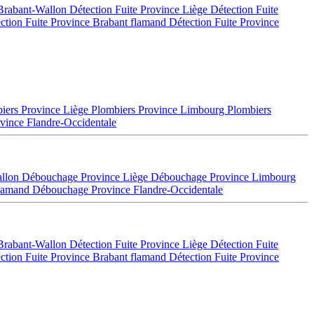
 Brabant-Wallon
Détection Fuite Province Liège
Détection Fuite
ction Fuite Province Brabant flamand
Détection Fuite Province
iers Province Liège
Plombiers Province Limbourg
Plombiers
vince Flandre-Occidentale
allon
Débouchage Province Liège
Débouchage Province Limbourg
flamand
Débouchage Province Flandre-Occidentale
 Brabant-Wallon
Détection Fuite Province Liège
Détection Fuite
ction Fuite Province Brabant flamand
Détection Fuite Province