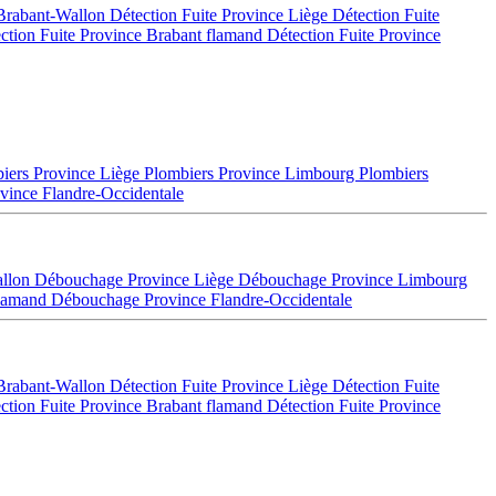
 Brabant-Wallon
Détection Fuite Province Liège
Détection Fuite
ction Fuite Province Brabant flamand
Détection Fuite Province
iers Province Liège
Plombiers Province Limbourg
Plombiers
vince Flandre-Occidentale
allon
Débouchage Province Liège
Débouchage Province Limbourg
flamand
Débouchage Province Flandre-Occidentale
 Brabant-Wallon
Détection Fuite Province Liège
Détection Fuite
ction Fuite Province Brabant flamand
Détection Fuite Province