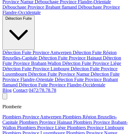
Province Namur
Débouchage Province Flandre-Orientale
Débouchage Province Brabant flamand
Débouchage Province
Flandre-Occidentale
Détection Fuite
Détection Fuite Province Antwerpen
Détection Fuite Région
Bruxelles-Capitale
Détection Fuite Province Hainaut
Détection
Fuite Province Brabant-Wallon
Détection Fuite Province Liège
Détection Fuite Province Limbourg
Détection Fuite Province
Luxembourg
Détection Fuite Province Namur
Détection Fuite
Province Flandre-Orientale
Détection Fuite Province Brabant
flamand
Détection Fuite Province Flandre-Occidentale
Blog
Contact
0472/78.78.78
Plomberie
Plombiers Province Antwerpen
Plombiers Région Bruxelles-
Capitale
Plombiers Province Hainaut
Plombiers Province Brabant-
Wallon
Plombiers Province Liège
Plombiers Province Limbourg
Plombiers Province Luxembourg
Plombiers Province Namur