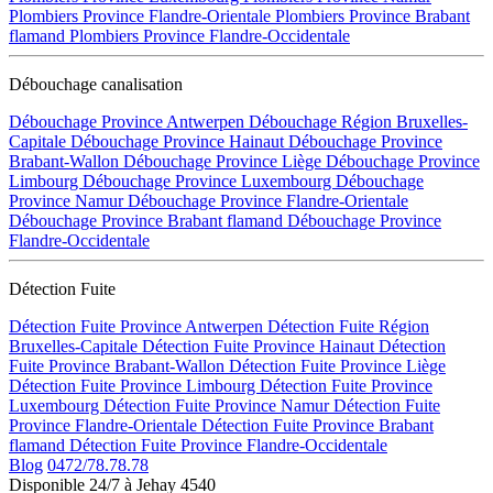
Plombiers Province Flandre-Orientale
Plombiers Province Brabant
flamand
Plombiers Province Flandre-Occidentale
Débouchage canalisation
Débouchage Province Antwerpen
Débouchage Région Bruxelles-
Capitale
Débouchage Province Hainaut
Débouchage Province
Brabant-Wallon
Débouchage Province Liège
Débouchage Province
Limbourg
Débouchage Province Luxembourg
Débouchage
Province Namur
Débouchage Province Flandre-Orientale
Débouchage Province Brabant flamand
Débouchage Province
Flandre-Occidentale
Détection Fuite
Détection Fuite Province Antwerpen
Détection Fuite Région
Bruxelles-Capitale
Détection Fuite Province Hainaut
Détection
Fuite Province Brabant-Wallon
Détection Fuite Province Liège
Détection Fuite Province Limbourg
Détection Fuite Province
Luxembourg
Détection Fuite Province Namur
Détection Fuite
Province Flandre-Orientale
Détection Fuite Province Brabant
flamand
Détection Fuite Province Flandre-Occidentale
Blog
0472/78.78.78
Disponible 24/7 à Jehay 4540