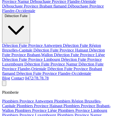
Province Namur
Débouchage Province Flandre-Orientale
Débouchage Province Brabant flamand
Débouchage Province
Flandre-Occidentale
Détection Fuite
Détection Fuite Province Antwerpen
Détection Fuite Région
Bruxelles-Capitale
Détection Fuite Province Hainaut
Détection
Fuite Province Brabant-Wallon
Détection Fuite Province Liège
Détection Fuite Province Limbourg
Détection Fuite Province
Luxembourg
Détection Fuite Province Namur
Détection Fuite
Province Flandre-Orientale
Détection Fuite Province Brabant
flamand
Détection Fuite Province Flandre-Occidentale
Blog
Contact
0472/78.78.78
Plomberie
Plombiers Province Antwerpen
Plombiers Région Bruxelles-
Capitale
Plombiers Province Hainaut
Plombiers Province Brabant-
Wallon
Plombiers Province Liège
Plombiers Province Limbourg
Plombiers Province Luxembourg
Plombiers Province Namur