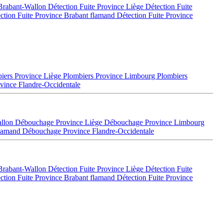
 Brabant-Wallon
Détection Fuite Province Liège
Détection Fuite
ction Fuite Province Brabant flamand
Détection Fuite Province
iers Province Liège
Plombiers Province Limbourg
Plombiers
vince Flandre-Occidentale
allon
Débouchage Province Liège
Débouchage Province Limbourg
flamand
Débouchage Province Flandre-Occidentale
 Brabant-Wallon
Détection Fuite Province Liège
Détection Fuite
ction Fuite Province Brabant flamand
Détection Fuite Province